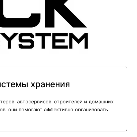
истемы хранения
теров, автосервисов, строителей и домашних
ов, они помогают эффективно организовать
ельность.
»
, системы QBRICK уже завоевали доверие в