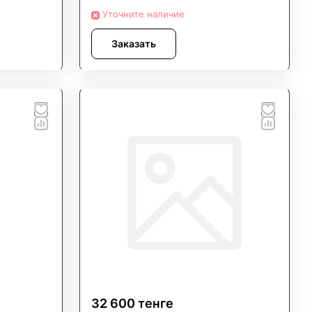
й квадратный метр, делая рабочую зону более
Уточните наличие
Заказать
32 600 тенге