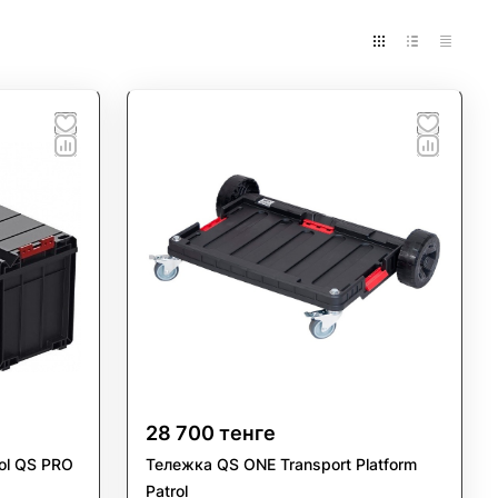
 полноразмерных стендов. Легко расширять и
тавку по Казахстану и снижает логистические
 "Проф Инструмент"
носу, влаге и перепадам температур. Подходят
ент»
28 700 тенге
омашних мастерских. Поддерживают порядок и
х
ol QS PRO
Тележка QS ONE Transport Platform
Patrol