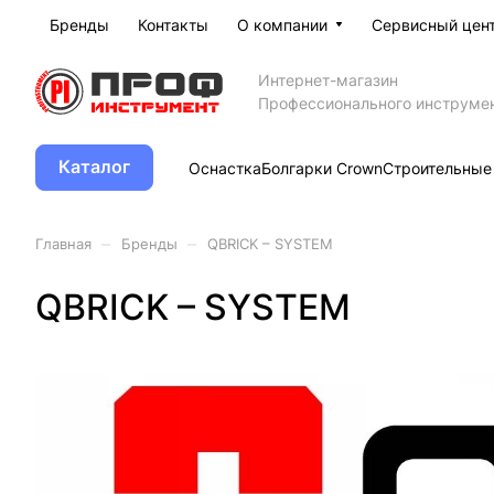
Бренды
Контакты
О компании
Сервисный цен
Интернет-магазин
Профессионального инструме
Каталог
Оснастка
Болгарки Crown
Строительные
–
–
Главная
Бренды
QBRICK – SYSTEM
QBRICK – SYSTEM