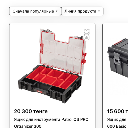
Астане, Ал
Сначала популярные
Линия продукта
Почему
Модульн
Любая конф
перестраив
Удобная
Системы по
расходы.
Преим
Прочнос
Изготовлен
для эксплу
Официал
Универс
Гаранти
20 300 тенге
15 600 
Идеальны д
Индивид
безопаснос
Ящик для инструмента Patrol QS PRO
Ящик для 
Полное 
Organizer 300
600 Basic
Оптимиз