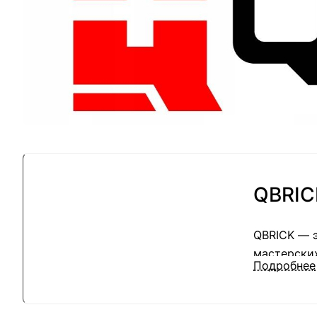
QBRIC
QBRICK — 
мастерских
Подробнее
рабочее пр
Представл