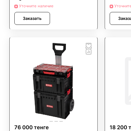
Уточните наличие
Эргономичн
Уточнит
Регуляр
функционал
Быстрая
Заказать
Заказ
76 000 тенге
18 200 