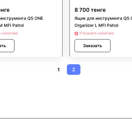
енге
8 700 тенге
инструмента QS ONE
Ящик для инструмента QS 
M MFI Patrol
Organizer L MFI Patrol
е наличие
Уточните наличие
ать
Заказать
1
2