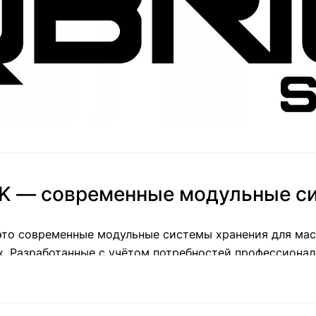
K — современные модульные с
это современные модульные системы хранения для мас
. Разработанные с учётом потребностей профессионал
остранство, сэкономить время и повысить производит
енные в Казахстане компанией
ТОО «Профинструмент