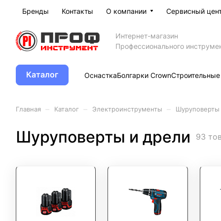
Бренды
Контакты
О компании
Сервисный цен
Интернет-магазин
Профессионального инструме
Каталог
Оснастка
Болгарки Crown
Строительные
–
–
–
Главная
Каталог
Электроинструменты
Шуруповерты 
Шуруповерты и дрели
93 то