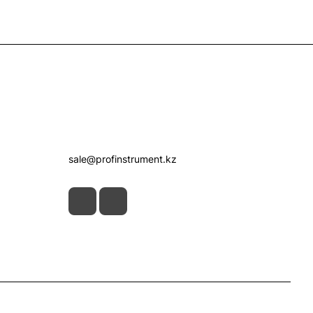
Контакты
+7 (7172) 52-07-09
sale@profinstrument.kz