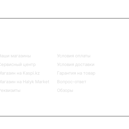
Информация
Помощь
Наши магазины
Условия оплаты
Сервисный центр
Условия доставки
Магазин на Kaspi.kz
Гарантия на товар
Магазин на Halyk Market
Вопрос-ответ
Реквизиты
Обзоры