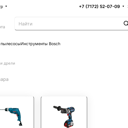
+7 (7172) 52-07-09
тр
нта
 пылесосы
Инструменты Bosch
и дрели
вара