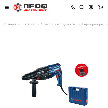
–
–
–
–
Главная
Каталог
Электроинструменты
Перфораторы