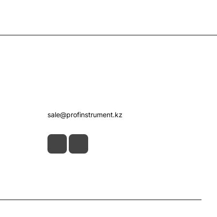
Контакты
+7 (7172) 52-07-09
sale@profinstrument.kz