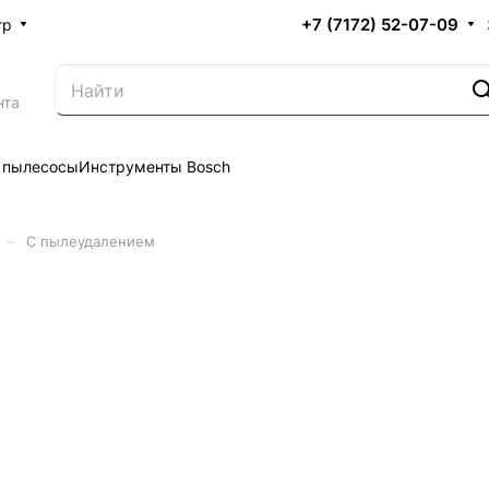
+7 (7172) 52-07-09
тр
нта
 пылесосы
Инструменты Bosch
–
С пылеудалением