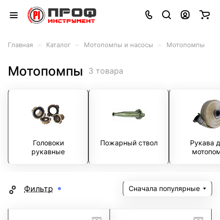
–
–
–
Главная
Каталог
Мотопомпы и насосы
Мотопомпы
Мотопомпы
3 товара
Головоки
Пожарный ствол
Рукава 
рукавные
мотопо
Фильтр
Сначала популярные