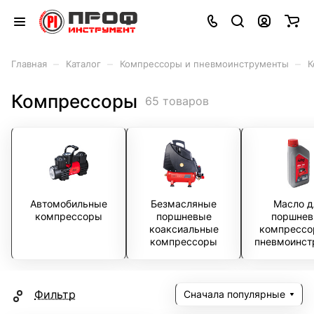
–
–
–
Главная
Каталог
Компрессоры и пневмоинструменты
К
Компрессоры
65 товаров
Автомобильные
Безмасляные
Масло д
компрессоры
поршневые
поршнев
коаксиальные
компрессо
компрессоры
пневмоинст
та
Фильтр
Сначала популярные