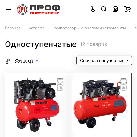
–
–
–
Главная
Каталог
Компрессоры и пневмоинструменты
К
Одноступенчатые
12 товаров
Фильтр
Сначала популярные