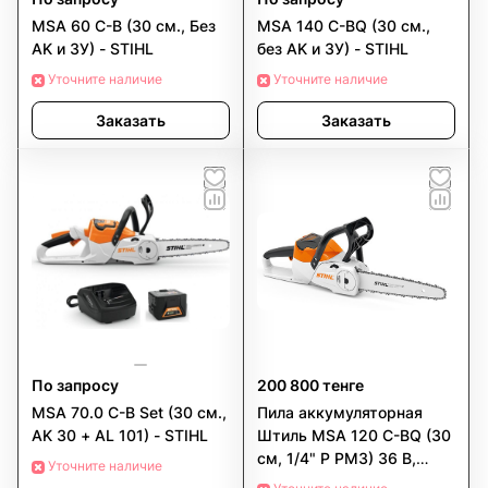
MSA 60 C-B (30 см., Без
MSA 140 C-BQ (30 см.,
AK и ЗУ) - STIHL
без AK и ЗУ) - STIHL
Уточните наличие
Уточните наличие
Заказать
Заказать
По запросу
200 800 тенге
MSA 70.0 C-B Set (30 см.,
Пила аккумуляторная
AK 30 + AL 101) - STIHL
Штиль MSA 120 C-BQ (30
см, 1/4" Р РМ3) 36 В,
Уточните наличие
масса 3,7 кг. В комплекте