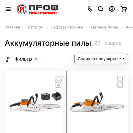
–
–
–
–
Главная
Каталог
Садовая техника
Цепные пилы
Акк
Аккумуляторные пилы
20 товаров
Фильтр
Сначала популярные