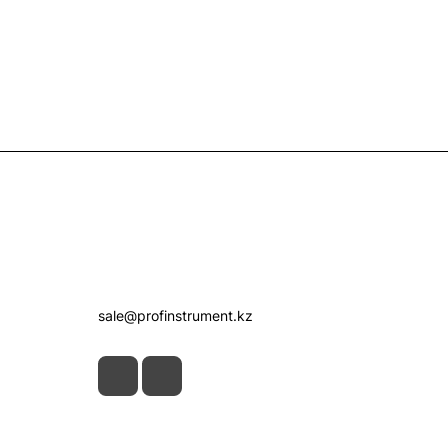
Контакты
+7 (7172) 52-07-09
sale@profinstrument.kz