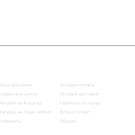
Информация
Помощь
Наши магазины
Условия оплаты
Сервисный центр
Условия доставки
Магазин на Kaspi.kz
Гарантия на товар
Магазин на Halyk Market
Вопрос-ответ
Реквизиты
Обзоры