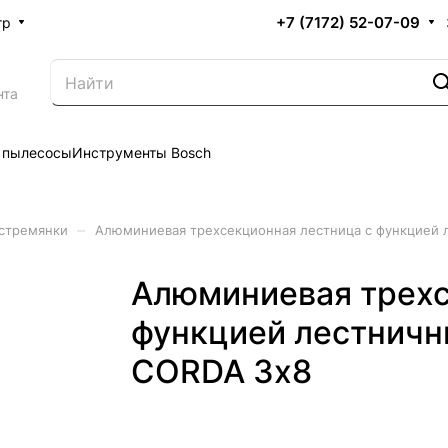
+7 (7172) 52-07-09
тр
нта
 пылесосы
Инструменты Bosch
–
стремянки
Алюминиевая трехсекционная лестница с функцией 
Алюминиевая трехс
функцией лестничн
CORDA 3х8