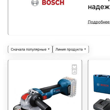
надеж
Электроин
Подробнее
Продукция
и долговеч
ТОО "Проф
Сначала популярные
Линия продукта
строительс
оборудован
Выби
проф