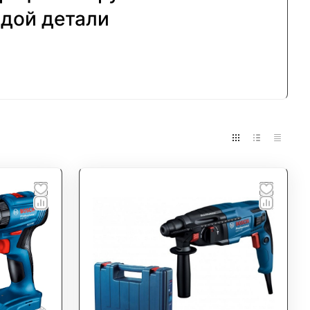
дой детали
ионального и промышленного использования.
дартов:
высокая производительность, точность
ых сложных условиях.
ссионального электроинструмента Bosch для
нтируем поставку качественного
 мастеров и крупных предприятий.
аете надежность, эффективность и