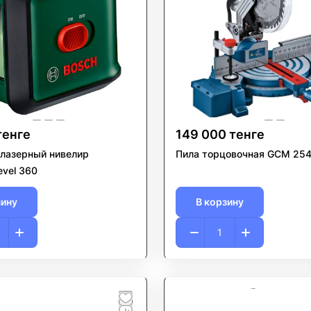
тенге
149 000 тенге
лазерный нивелир
Пила торцовочная GCM 25
evel 360
зину
В корзину