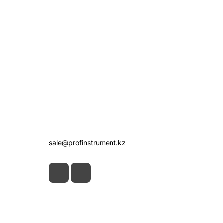
Контакты
+7 (7172) 52-07-09
sale@profinstrument.kz