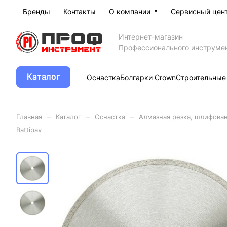
Бренды
Контакты
О компании
Сервисный цен
Интернет-магазин
Профессионального инструме
Каталог
Оснастка
Болгарки Crown
Строительные
–
–
–
Главная
Каталог
Оснастка
Алмазная резка, шлифова
Battipav