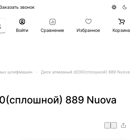
Заказать звонок
Войти
Сравнение
Избранное
Корзина
–
овых шлифмашин
Диск алмазный d200(сплошной) 889 Nuova
0(сплошной) 889 Nuova