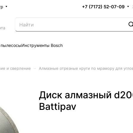
+7 (7172) 52-07-09
тр
нта
 пылесосы
Инструменты Bosch
–
ние и сверление
Алмазные отрезные круги по мрамору для угл
Диск алмазный d20
Battipav