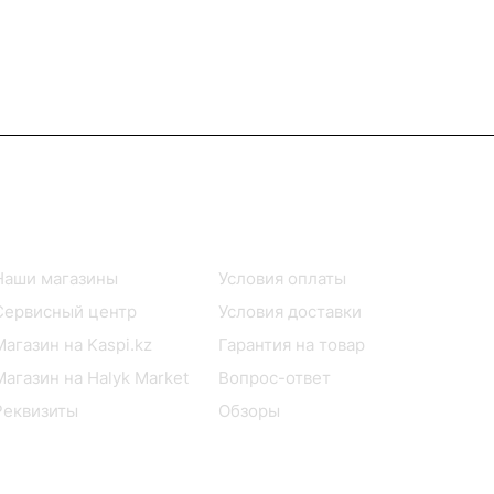
Информация
Помощь
Наши магазины
Условия оплаты
Сервисный центр
Условия доставки
Магазин на Kaspi.kz
Гарантия на товар
Магазин на Halyk Market
Вопрос-ответ
Реквизиты
Обзоры