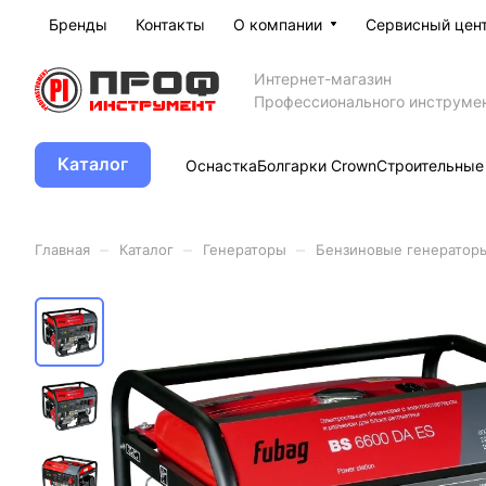
Бренды
Контакты
О компании
Сервисный цен
Интернет-магазин
Профессионального инструме
Каталог
Оснастка
Болгарки Crown
Строительные
–
–
–
Главная
Каталог
Генераторы
Бензиновые генератор