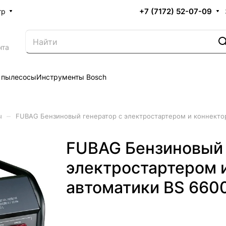
+7 (7172) 52-07-09
тр
нта
 пылесосы
Инструменты Bosch
–
ы
FUBAG Бензиновый генератор с электростартером и коннекто
FUBAG Бензиновый 
электростартером 
автоматики BS 660