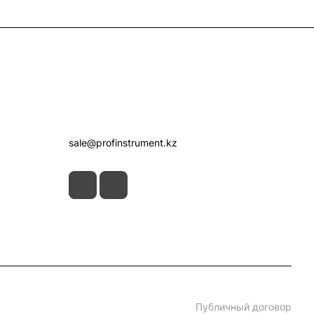
Контакты
+7 (7172) 52-07-09
sale@profinstrument.kz
Публичный договор