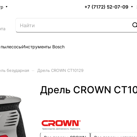
+7 (7172) 52-07-09
тр
нта
 пылесосы
Инструменты Bosch
–
ль безударная
Дрель CROWN CT10129
Дрель CROWN CT1