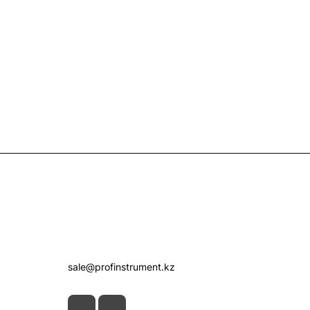
Контакты
+7 (7172) 52-07-09
sale@profinstrument.kz