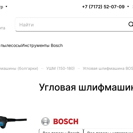
+7 (7172) 52-07-09
тр
нта
 пылесосы
Инструменты Bosch
–
–
машины (болгарки)
УШМ (150-180)
Угловая шлифмашина BOS
Угловая шлифмашин