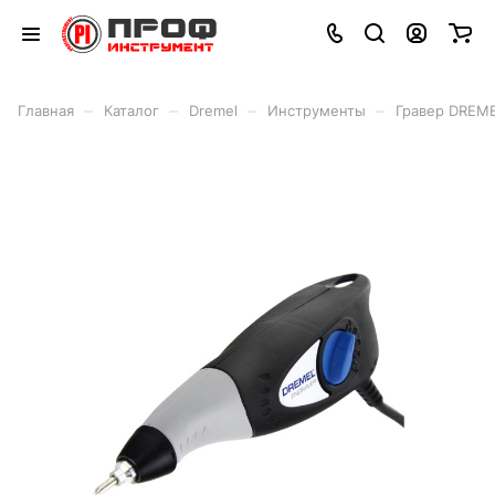
–
–
–
–
Главная
Каталог
Dremel
Инструменты
Гравер DREM