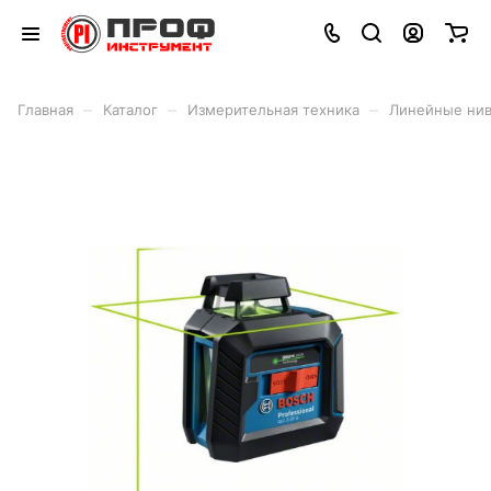
–
–
–
Главная
Каталог
Измерительная техника
Линейные ни