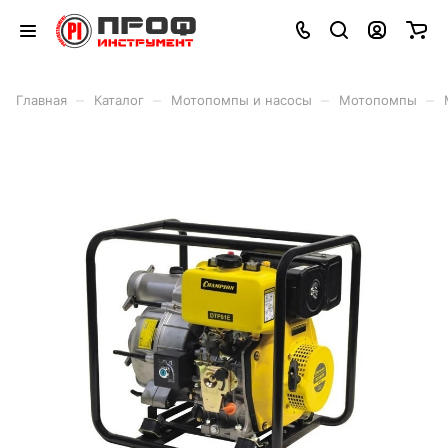
–
–
–
–
Главная
Каталог
Мотопомпы и насосы
Мотопомпы