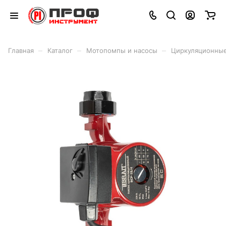
–
–
–
Главная
Каталог
Мотопомпы и насосы
Циркуляционные