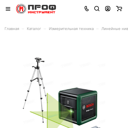
–
–
–
Главная
Каталог
Измерительная техника
Линейные ни