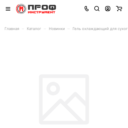
–
–
–
Главная
Каталог
Новинки
Гель охлаждающий для сухог