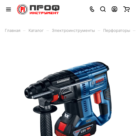
–
–
–
–
Главная
Каталог
Электроинструменты
Перфораторы