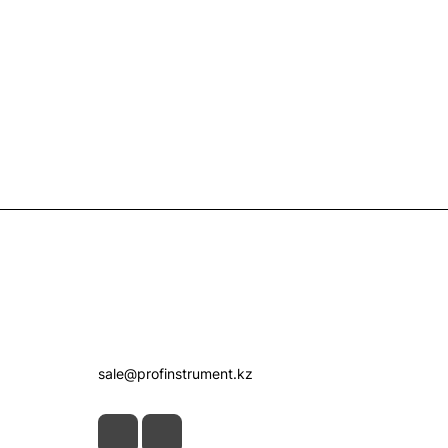
Контакты
+7 (7172) 52-07-09
sale@profinstrument.kz