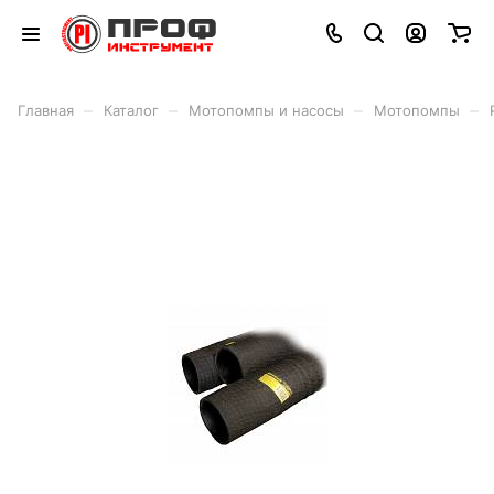
–
–
–
–
Главная
Каталог
Мотопомпы и насосы
Мотопомпы