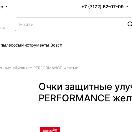
+7 (7172) 52-07-09
тр
нта
 пылесосы
Инструменты Bosch
шенные Milwaukee PERFORMANCE желтые
Очки защитные улу
PERFORMANCE жел