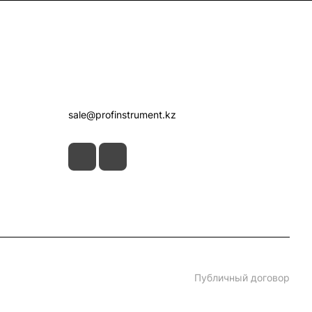
Контакты
+7 (7172) 52-07-09
sale@profinstrument.kz
Публичный договор