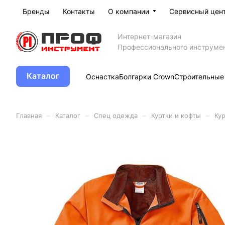
Бренды
Контакты
О компании
Сервисный цен
Интернет-магазин
Профессионального инструме
Каталог
Оснастка
Болгарки Crown
Строительные
–
–
–
–
Главная
Каталог
Спец одежда
Куртки и кофты
Кур