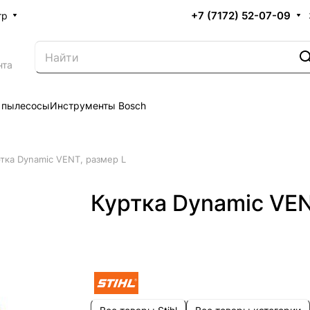
+7 (7172) 52-07-09
тр
нта
 пылесосы
Инструменты Bosch
тка Dynamic VENT, размер L
Куртка Dynamic VEN