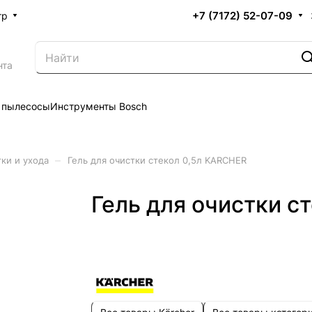
+7 (7172) 52-07-09
тр
нта
 пылесосы
Инструменты Bosch
–
ки и ухода
Гель для очистки стекол 0,5л KARCHER
Гель для очистки с