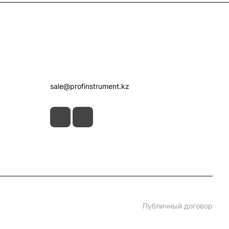
Контакты
+7 (7172) 52-07-09
sale@profinstrument.kz
Публичный договор