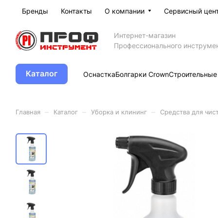
Бренды
Контакты
О компании
Сервисный цен
Интернет-магазин
Профессионального инструме
Каталог
Оснастка
Болгарки Crown
Строительные
–
–
–
Главная
Каталог
Уборка и клининг
Средства для чист