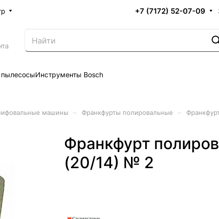
+7 (7172) 52-07-09
тр
нта
 пылесосы
Инструменты Bosch
–
–
лифовальные машины
Франкфурты полировальные
Франкфурт
Франкфурт полиров
(20/14) № 2