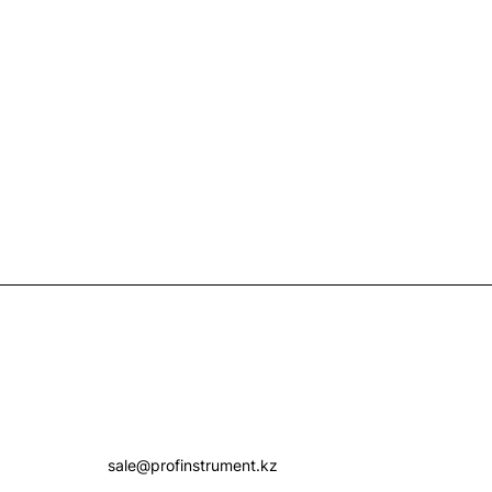
Контакты
+7 (7172) 52-07-09
sale@profinstrument.kz