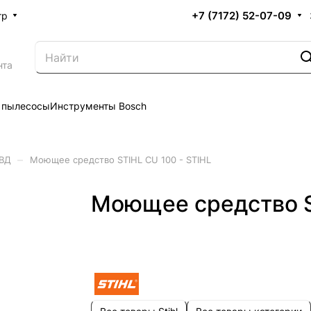
+7 (7172) 52-07-09
тр
нта
 пылесосы
Инструменты Bosch
–
АВД
Моющее средство STIHL CU 100 - STIHL
Моющее средство S