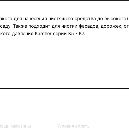
изкого для нанесения чистящего средства до высокого
саду. Также подходит для чистки фасадов, дорожек, о
го давления Kärcher серии К5 - К7.
Информация
Помощь
Наши магазины
Условия оплаты