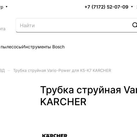
+7 (7172) 52-07-09
тр
нта
 пылесосы
Инструменты Bosch
–
АВД
Трубка струйная Vario-Power для К5-К7 KARCHER
Трубка струйная Va
KARCHER