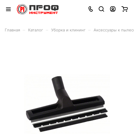
–
–
–
Главная
Каталог
Уборка и клининг
Аксессуары к пылес