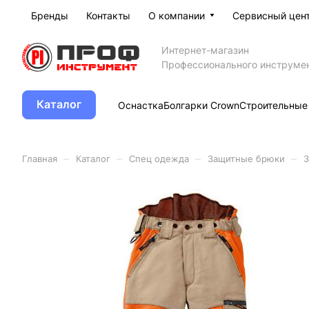
Бренды
Контакты
О компании
Сервисный цен
Интернет-магазин
Профессионального инструме
Каталог
Оснастка
Болгарки Crown
Строительные
–
–
–
–
Главная
Каталог
Спец одежда
Защитные брюки
З