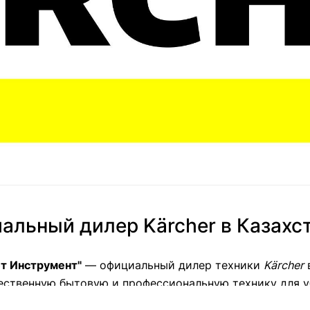
альный дилер Kärcher в Казахс
т Инструмент"
— официальный дилер техники
Kärcher
в
ественную бытовую и профессиональную технику для у