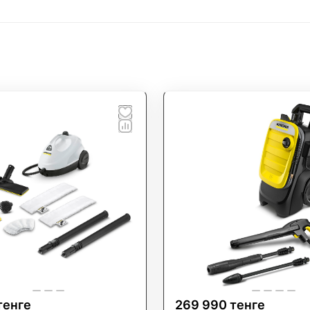
енте представлены моющие пылесосы, пароочистители
борудование, адаптированное под условия Казахстана.
ОО "Профт Инструмент"
, вы получаете качество, наде
нгового оборудования.
мущества:
ьный дилер Kärcher
я и сервисное обслуживание
а по всему Казахстану
иональная консультация и подбор техники
тенге
269 990 тенге