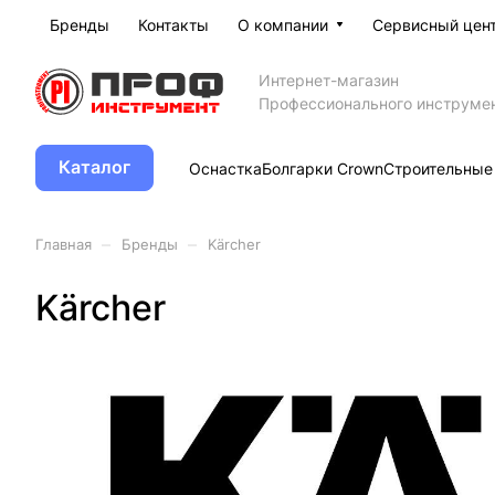
Бренды
Контакты
О компании
Сервисный цен
Интернет-магазин
Профессионального инструме
Каталог
Оснастка
Болгарки Crown
Строительные
–
–
Главная
Бренды
Kärcher
Kärcher