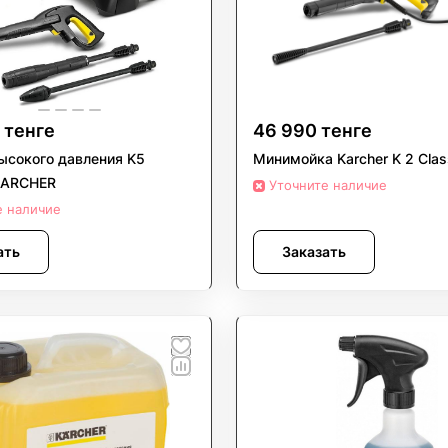
 тенге
46 990 тенге
ысокого давления K5
Минимойка Karcher K 2 Clas
KARCHER
Уточните наличие
е наличие
ать
Заказать