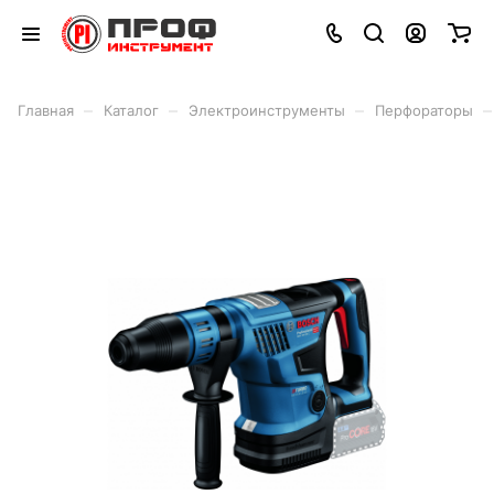
–
–
–
–
Главная
Каталог
Электроинструменты
Перфораторы