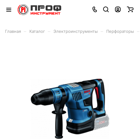
–
–
–
–
Главная
Каталог
Электроинструменты
Перфораторы