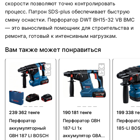
скорости позволяют точно контролировать
процесс. Патрон SDS-plus обеспечивает быструю
смену оснастки. Перфоратор DWT BH15-32 VB BMC
— это выносливый помощник для строительства и
ремонта, готовый к интенсивным нагрузкам.
Вам также может понравиться
239 362 тенге
190 181 тенге
199 338 те
Перфоратор
Перфоратор GBH
Перфорат
аккумуляторный
187-LI 1х
185-LI BO
GBH 187 LI BOSCH
аккумулятор GBA