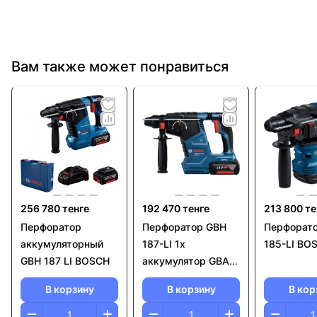
Вам также может понравиться
256 780 тенге
192 470 тенге
213 800 те
Перфоратор
Перфоратор GBH
Перфорат
аккумуляторный
187-LI 1х
185-LI BO
GBH 187 LI BOSCH
аккумулятор GBA
18V 5,0 Ач,
В корзину
В корзину
В кор
Зарядное
устройство GAL