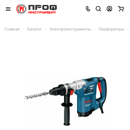
–
–
–
–
Главная
Каталог
Электроинструменты
Перфораторы