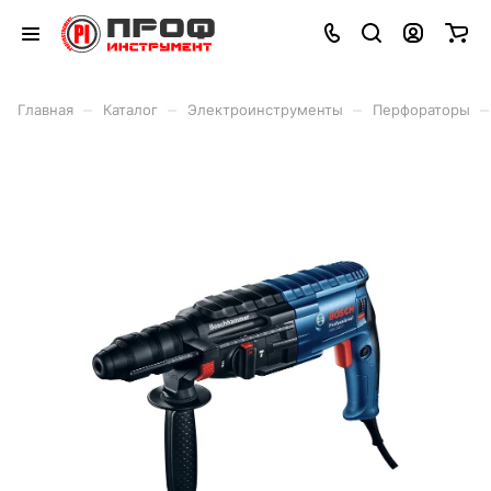
–
–
–
–
Главная
Каталог
Электроинструменты
Перфораторы