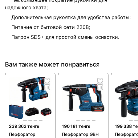
Нескользящее покрытие рукоятки для
надежного хвата;
Дополнительная рукоятка для удобства работы;
Питание от бытовой сети 220В;
Патрон SDS+ для простой смены оснастки.
Вам также может понравиться
239 362 тенге
190 181 тенге
199 338 те
Перфоратор
Перфоратор GBH
Перфорат