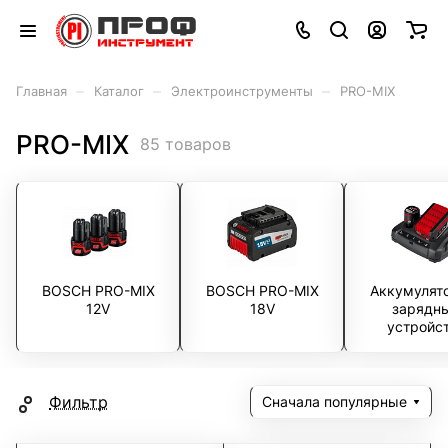
–
–
–
Главная
Каталог
Электроинструменты
PRO-MIX
PRO-MIX
85 товаров
BOSCH PRO-MIX
BOSCH PRO-MIX
Аккумулят
12V
18V
зарядн
устройс
Фильтр
Сначала популярные