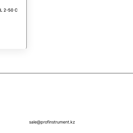
L 2-50 C
Контакты
+7 (7172) 52-07-09
sale@profinstrument.kz