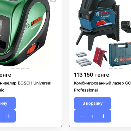
тенге
113 150 тенге
нивелир BOSCH Universal
Комбинированный лазер GC
sic
Professional
зину
В корзину