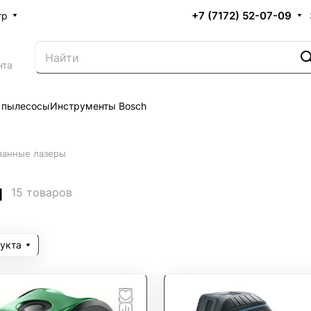
+7 (7172) 52-07-09
тр
нта
 пылесосы
Инструменты Bosch
ванные лазеры
ы
15 товаров
укта