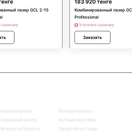
тенге
183 920 тенге
ванный лазер GCL 2-15
Комбинированный лазер GC
al
Professional
е наличие
Уточните наличие
ать
Заказать
Информация
Помощь
Наши магазины
Условия оплаты
Сервисный центр
Условия доставки
Магазин на Kaspi.kz
Гарантия на товар