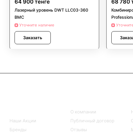
64 900 тенге
68 780 
Лазерный уровень DWT LLC03-360
Комбиниро
BMC
Profession
Уточните наличие
Уточнит
Заказать
Заказ
Интернет-магазин
Компания
Каталог товаров
О компании
Наши Акции
Публичный договор
Бренды
Отзывы