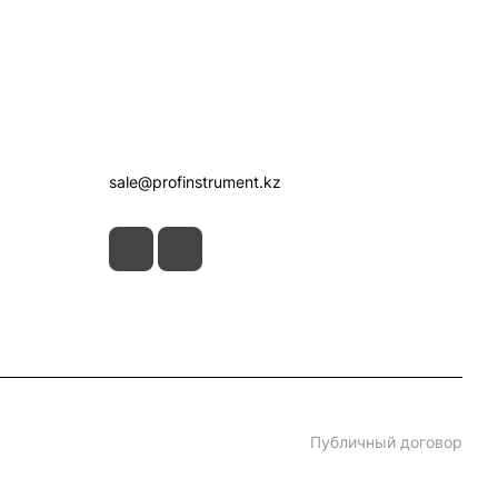
Контакты
+7 (7172) 52-07-09
sale@profinstrument.kz
Публичный договор