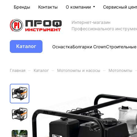
Бренды
Контакты
О компании
Сервисный цен
Интернет-магазин
Профессионального инструме
Каталог
Оснастка
Болгарки Crown
Строительные
–
–
–
Главная
Каталог
Мотопомпы и насосы
Мотопомпы