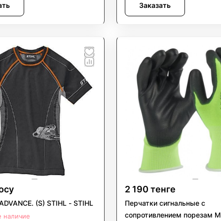
ать
Заказать
осу
2 190 тенге
ADVANCE. (S) STIHL - STIHL
Перчатки сигнальные с
сопротивлением порезам M
е наличие