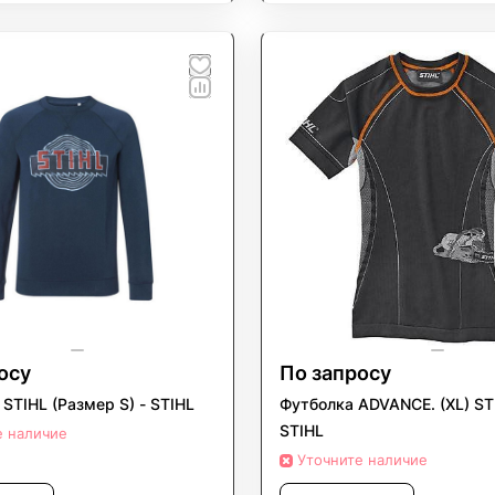
осу
По запросу
 STIHL (Размер S) - STIHL
Футболка ADVANCE. (XL) ST
STIHL
е наличие
Уточните наличие