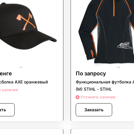
тенге
По запросу
сболка AXE оранжевый
Функциональная футболка 
(M) STIHL - STIHL
е наличие
Уточните наличие
ать
Заказать