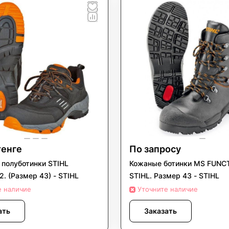
тенге
По запросу
полуботинки STIHL
Кожаные ботинки MS FUNC
. (Размер 43) - STIHL
STIHL. Размер 43 - STIHL
е наличие
Уточните наличие
ать
Заказать