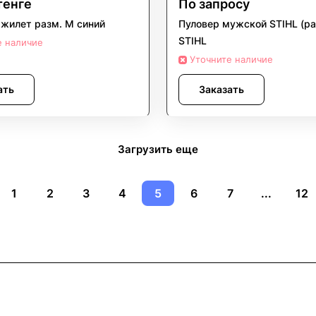
тенге
По запросу
жилет разм. М синий
Пуловер мужской STIHL (ра
STIHL
е наличие
Уточните наличие
ать
Заказать
Загрузить еще
1
2
3
4
5
6
7
...
12