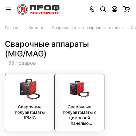
–
–
–
Главная
Каталог
Сварочная и газосварочная техника
Св
Сварочные аппараты
(MIG/MAG)
55 товаров
Сварочные
Сварочные
полуавтоматы
полуавтоматы с
IRMIG
цифровой
панелью
управления INMIG